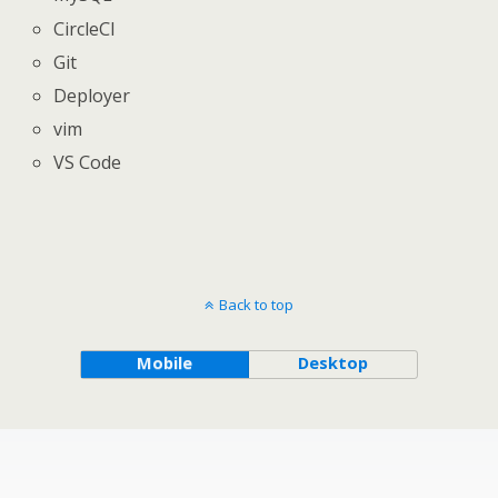
CircleCI
Git
Deployer
vim
VS Code
Back to top
Mobile
Desktop